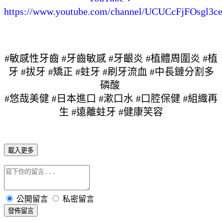
https://www.youtube.com/channel/UCUCcFjFOsgl3
#敏感性牙齒 #牙齒敏感 
#牙齦炎 #植體周圍炎 #植
牙 #拔牙 #矯正 #蛀牙 #刷牙流血 #中長鏈分割多
磷酸 
#悠哉美健 #日本進口 #漱口水 #口腔保健 #組織再
生 #遠離蛀牙 #健康笑容
載入更多
公開留言
私密留言
發佈留言