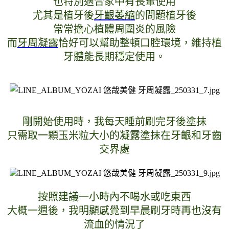
也特別適合家中有長輩使用
尤其是植牙後
牙齦萎縮
的問題植牙後
常常擔心植體周圍炎的風險
而
牙周凝露
恰好可以幫助整頓口腔環境，維持植
牙體能長期穩定使用。
剛開始使用時，我每天睡前刷完牙後塗抹
只需取一顆玉米粒大小的凝露塗抹在牙齦和牙齒
交界處
按照建議一小時內不喝水或吃東西
大概一週後，我明顯感覺到早晨刷牙時再也沒有
流血的情況了