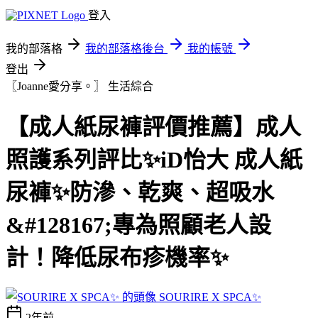
登入
我的部落格
我的部落格後台
我的帳號
登出
〖Joanne愛分享。〗
生活綜合
【成人紙尿褲評價推薦】成人
照護系列評比✨iD怡大 成人紙
尿褲✨防滲、乾爽、超吸水
&#128167;專為照顧老人設
計！降低尿布疹機率✨
SOURIRE X SPCA✨
2年前