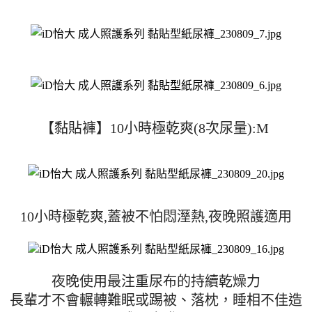
【黏貼褲】10小時極乾爽(8次尿量):M 
10小時極乾爽,蓋被不怕悶溼熱,夜晚照護適用
夜晚使用最注重尿布的持續乾燥力
長輩才不會輾轉難眠或踢被、落枕，睡相不佳造