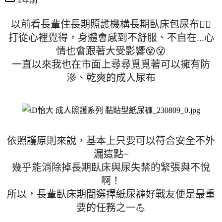
以前看長輩住長期照護機構長期臥床包尿布🤦‍♀
打從心裡覺得，身體會感到不舒服、不自在...心
情也會跟著大受影響😵😵
一直以來我也在市面上尋尋覓覓著可以擁有防
滲、乾爽的成人尿布
依照護原則來說，基本上只要可以符合安全不外
漏這點~
幾乎能消除掉長期臥床與尿失禁的緊張與不悅
啊！
所以，長輩臥床期間選擇紙尿褲好戰友便是最重
要的任務之一💪