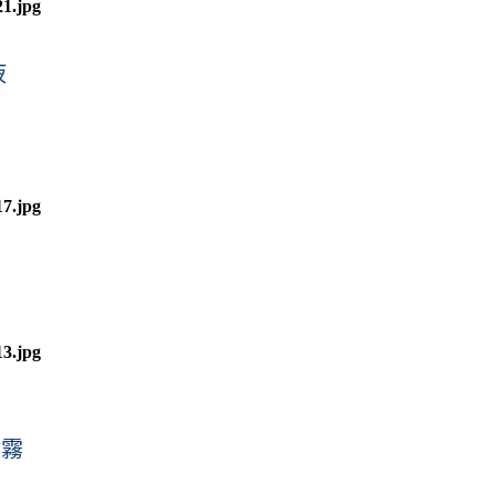
液
！
噴霧