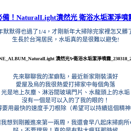
aturalLight漬然光 衛浴水垢潔淨噴
23年默默得也過了1/4，才剛新年大掃除完家裡怎又髒
生長於台灣居民，水垢真的是很難以避免!
先來聊聊我的潔癖點，最近新家剛裝潢好
愛屋及烏的我很熱愛打掃家中每個角落
光是地上灰塵、淋浴間玻璃門片、水龍頭上的水垢
沒有一個是可以入的了我的眼的！
得要用最快的速度手刀根除（希望可以持續這個精神..
讓我想到剛搬進來第一兩周，我還會早八起床掃廁所
好，不要理我！真的是有點太瘋狂那時候