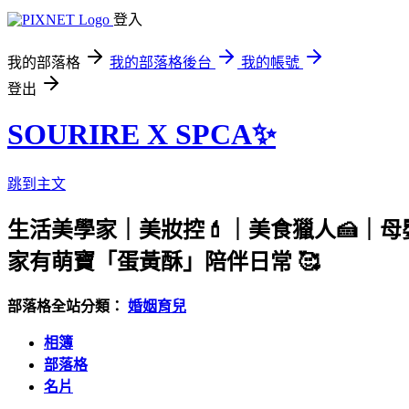
登入
我的部落格
我的部落格後台
我的帳號
登出
SOURIRE X SPCA✨
跳到主文
生活美學家｜美妝控💄｜美食獵人🍰｜母
家有萌寶「蛋黃酥」陪伴日常 🥰
部落格全站分類：
婚姻育兒
相簿
部落格
名片