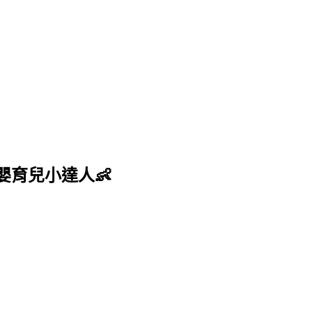
嬰育兒小達人👶