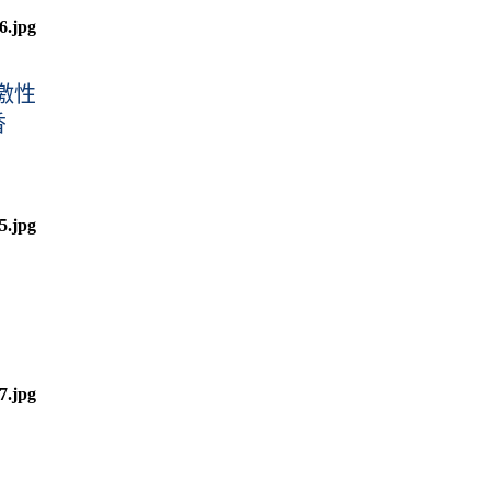
激性
香
）