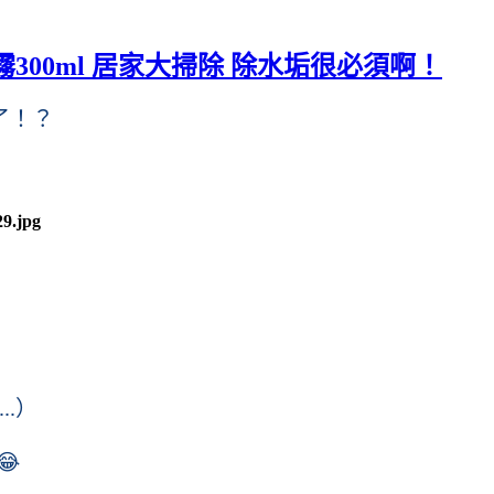
霧300ml 居家大掃除 除水垢很必須啊！
了！？
.）
