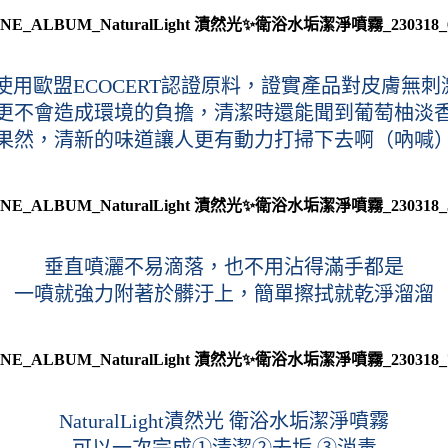
它使用歐盟ECOCERT認證原料，證實產品對皮膚無刺
更不會造成環境的負擔，清潔時還能聞到葡萄柚淡
果然，清新的味道讓人更有動力打掃下去啊（吶喊
垂直噴灑不易滴落，也不用沾得滿手都是
一噴就強力附著於髒汙上，簡單擦拭就乾淨溜溜
NaturalLight漬然光 衛浴水垢潔淨噴霧
可以一次完成①清潔②去垢 ③消毒