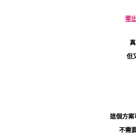
零
真
但
這個方案
不需