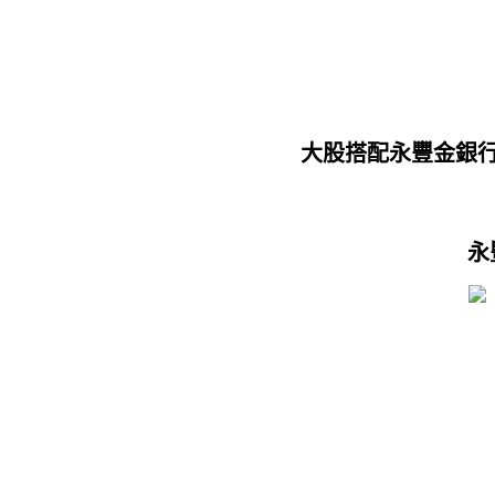
大股搭配永豐金銀
永