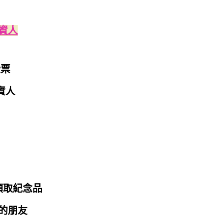
資人
股票
資人
領取紀念品
的朋友