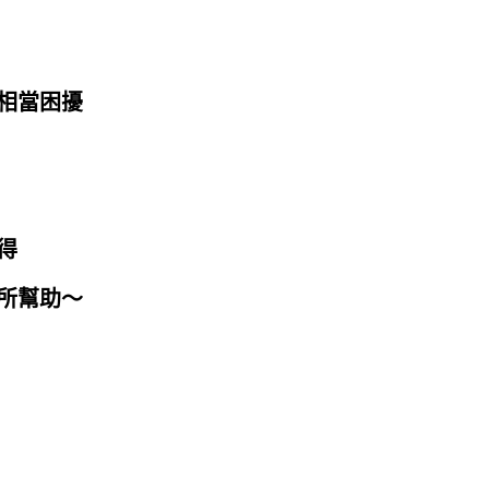
相當困擾
得
所幫助～