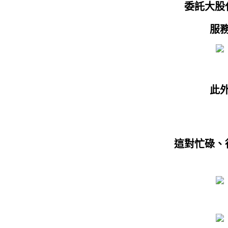
委託大股
服
此
這對忙碌、