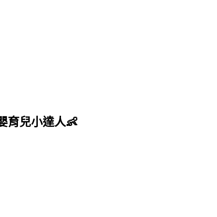
嬰育兒小達人👶