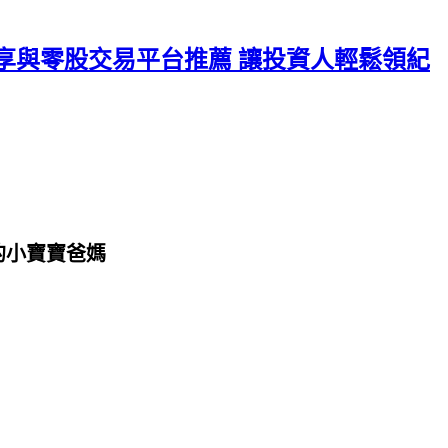
享與零股交易平台推薦 讓投資人輕鬆領紀
的小寶寶爸媽
」