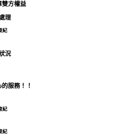
障雙方權益
處理
狀況
心的服務！！