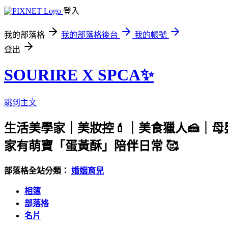
登入
我的部落格
我的部落格後台
我的帳號
登出
SOURIRE X SPCA✨
跳到主文
生活美學家｜美妝控💄｜美食獵人🍰｜母
家有萌寶「蛋黃酥」陪伴日常 🥰
部落格全站分類：
婚姻育兒
相簿
部落格
名片