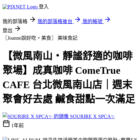
登入
我的部落格
我的部落格後台
我的帳號
登出
〖Joanne說好吃。美食〗
美味食記
【微風南山・靜謐舒適的咖啡
聚場】成真咖啡 ComeTrue
CAFE 台北微風南山店｜週末
聚會好去處 鹹食甜點一次滿足
SOURIRE X SPCA✨
1年前