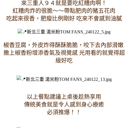
來三重人９４就是要吃紅糟肉啊！
紅糟肉炸的很脆～～帶點肥肉的豬五花肉
吃起來很香，肥瘦比例剛好 吃來不會感到油膩
椒香豆腐，外皮炸得酥酥脆脆，咬下去內部滑嫩 
撒上椒香粉增添香氣及視覺感 光用看的就覺得超
級好吃
以上餐點建議上桌後趁熱享用
傳統美食就是令人感到身心療癒
必須推爆！！