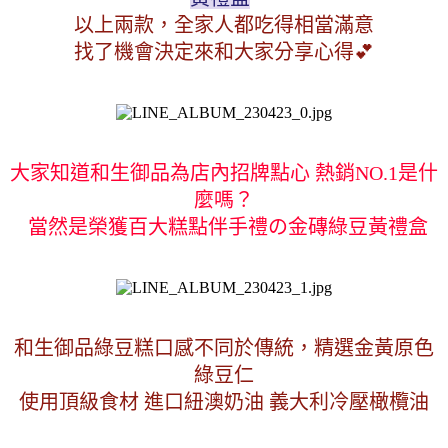
以上兩款，全家人都吃得相當滿意
找了機會決定來和大家分享心得💕
大家知道和生御品為店內招牌點心 熱銷NO.1是什
麼嗎？
當然是榮獲百大糕點伴手禮の金磚綠豆黃禮盒
和生御品綠豆糕口感不同於傳統，精選金黃原色
綠豆仁
使用頂級食材 進口紐澳奶油 義大利冷壓橄欖油