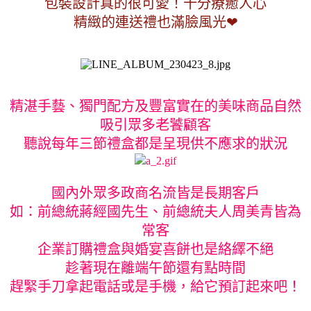
包裝設計真的很可愛！十分療癒人心
精緻的連送禮也滿臉風光❤
精湛手藝、獨門配方及豐富實在的美味商品自然
吸引眾多老饕顧客
聽說每年三節禮盒都是呈現供不應求的狀況
國內外眾多政商名流皆是長期客戶
如：前總統蔣經國先生、前總統夫人周美青皆為
常客
企業訂購禮盒與婚宴喜餅也是絡繹不絕
趁著現在離端午節還有點時間
趕緊手刀拿起電話或是手機，給它預訂起來吧！