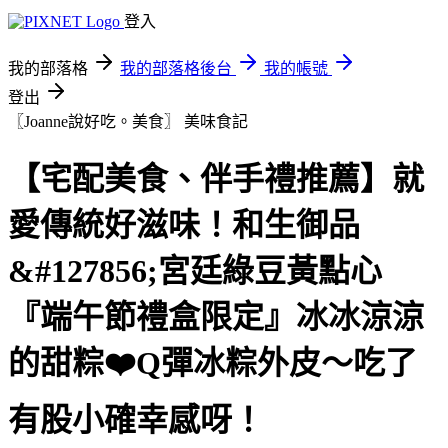
登入
我的部落格
我的部落格後台
我的帳號
登出
〖Joanne說好吃。美食〗
美味食記
【宅配美食、伴手禮推薦】就
愛傳統好滋味！和生御品
&#127856;宮廷綠豆黃點心
『端午節禮盒限定』冰冰涼涼
的甜粽❤️Q彈冰粽外皮～吃了
有股小確幸感呀！