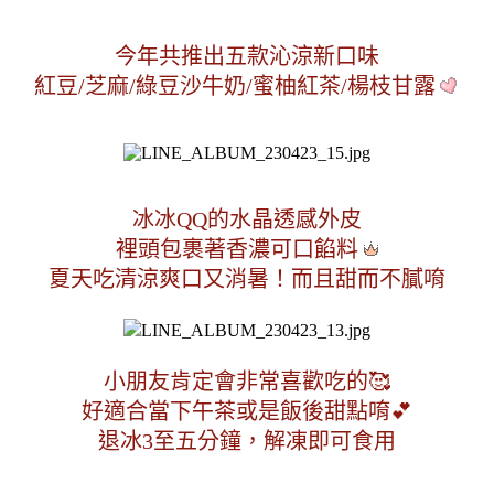
今年共推出五款沁涼新口味
紅豆/芝麻/綠豆沙牛奶/蜜柚紅茶/楊枝甘露
冰冰QQ的水晶透感外皮
裡頭包裹著香濃可口餡料
夏天吃清涼爽口又消暑！而且甜而不膩唷
小朋友肯定會非常喜歡吃的🥰
好適合當下午茶或是飯後甜點唷💕
退冰3至五分鐘，解凍即可食用