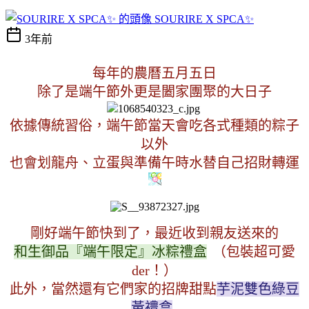
SOURIRE X SPCA✨
3年前
每年的農曆五月五日
除了是端午節外更是闔家團聚的大日子
依據傳統習俗，端午節當天會吃各式種類的粽子
以外
也會划龍舟、立蛋與準備午時水替自己招財轉運
剛好端午節快到了，最近收到親友送來的
和生御品『端午限定』冰粽禮盒
（包裝超可愛
der！）
此外，當然還有它們家的招牌甜點
芋泥雙色綠豆
黃禮盒