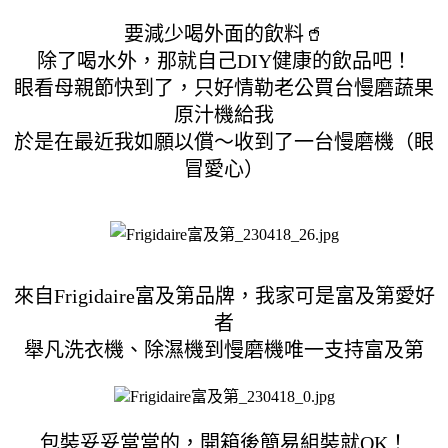
要減少喝外面的飲料🥤
除了喝水外，那就自己DIY健康的飲品吧！
眼看母親節快到了，只好情勒老公買台慢磨蔬果
原汁機給我
於是在最近我如願以償～收到了一台慢磨機（眼
冒愛心）
來自Frigidaire富及第品牌，我家可是富及第愛好
者
舉凡洗衣機、除濕機到慢磨機唯一支持富及第
包裝妥妥當當的，開箱後簡易組裝就OK！