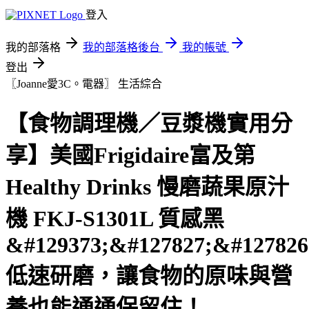
登入
我的部落格
我的部落格後台
我的帳號
登出
〖Joanne愛3C。電器〗
生活綜合
【食物調理機／豆漿機實用分
享】美國Frigidaire富及第
Healthy Drinks 慢磨蔬果原汁
機 FKJ-S1301L 質感黑
&#129373;&#127827;&#127826
低速研磨，讓食物的原味與營
養也能通通保留住！