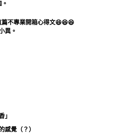
珈。
不專業開箱心得文😆😆😆
小異。
）
香」
的感覺（？）