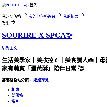
登入
我的部落格
我的部落格後台
我的帳號
登出
SOURIRE X SPCA✨
跳到主文
生活美學家｜美妝控💄｜美食獵人🍰｜母
家有萌寶「蛋黃酥」陪伴日常 🥰
部落格全站分類：
婚姻育兒
相簿
部落格
名片