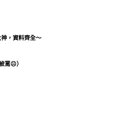
大神，資料齊全～
罵☹️）