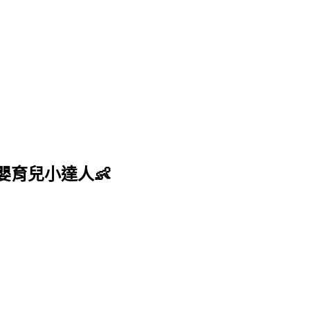
嬰育兒小達人👶