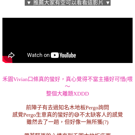
 ▼ 推薦大家有空可以看看這影片 ▼
禾園Vivian口條真的蠻好，真心覺得不當主播好可惜(喂
～
整個大離題XDDD
前陣子有去過知名木地板Pergo詢問
感覺Pergo生意真的蠻好的😅不太缺客人的感覺
雖然去了一趟，但好像一無所獲(?)