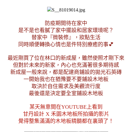
防疫期間待在家中
是不是也看膩了家中擺設和居家環境呢？
替家中『
微裝修
』
，妝點生活
同時順便轉換心情也是件特別療癒的事💕
最近剛買了位在林口的新成屋，雖然使照才剛下來
但對於未來的新家，內心也充滿著很多期待感
新成屋一般來說，都是配建商鋪設的拋光石英磚
一開始我也在猶豫要不要鋪設木地板
取決於自住需求及美觀流行度
最後還是決定要全室鋪設木地板
某天無意間在YOUTUBE上看到
甘丹設計 X 禾園木地板所拍攝的影片
覺得整集滿滿的木地板精髓都在裏頭了！