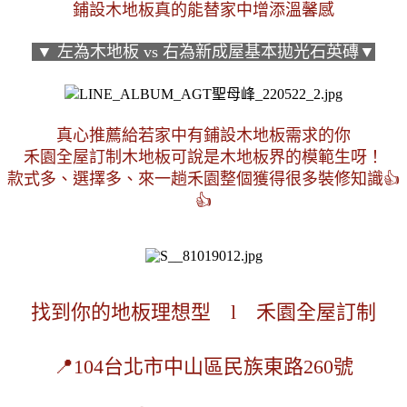
鋪設木地板真的能替家中增添溫馨感
 ▼ 左為木地板 vs 右為新成屋基本拋光石英磚▼
真心推薦給若家中有鋪設木地板需求的你
禾園全屋訂制木地板可說是木地板界的模範生呀！
款式多、選擇多、來一趟禾園整個獲得很多裝修知識👍
👍
找到你的地板理想型　l　禾園全屋訂制
📍104台北市中山區民族東路260號