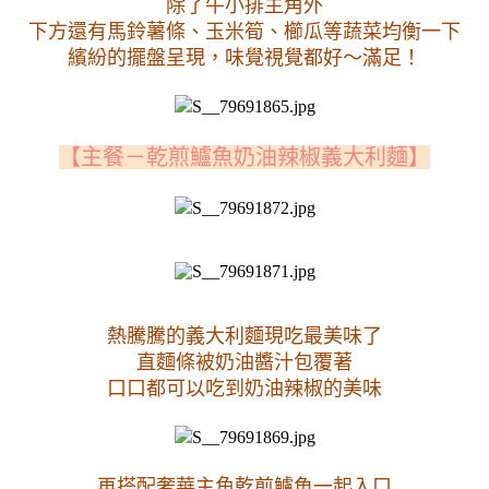
除了牛小排主角外
下方還有馬鈴薯條、玉米筍、櫛瓜等蔬菜均衡一下
繽紛的擺盤呈現，味覺視覺都好～滿足！
【主餐－乾煎鱸魚奶油辣椒義大利麵】
熱騰騰的義大利麵現吃最美味了
直麵條被奶油醬汁包覆著
口口都可以吃到奶油辣椒的美味
再搭配奢華主角乾煎鱸魚一起入口