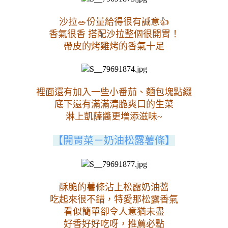
沙拉🥗份量給得很有誠意👍
香氣很香 搭配沙拉整個很開胃！
帶皮的烤雞烤的香氣十足
裡面還有加入一些小番茄、麵包塊點綴
底下還有滿滿清脆爽口的生菜
淋上凱薩醬更增添滋味~
【開胃菜－奶油松露薯條】
酥脆的薯條沾上松露奶油醬
吃起來很不錯，特愛那松露香氣
看似簡單卻令人意猶未盡
好香好好吃呀
，推薦必點