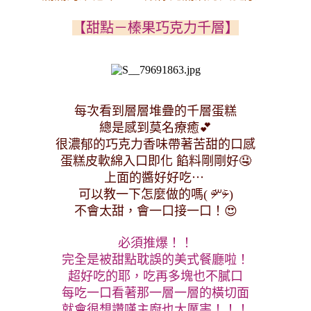
【甜點－榛果巧克力千層】
每次看到層層堆疊的千層蛋糕
總是感到莫名療癒💕
很濃郁的巧克力香味帶著苦甜的口感
蛋糕皮軟綿入口即化 餡料剛剛好🤤
上面的醬好好吃⋯ 
可以教一下怎麼做的嗎( ᵒ̴̶̷᷄꒳ᵒ̴̶̷᷅ )
不會太甜，會一口接一口！😍
必須推爆！！
完全是被甜點耽誤的美式餐廳啦！
超好吃的耶，吃再多塊也不膩口
每吃一口看著那一層一層的橫切面
就會很想讚嘆主廚也太厲害！！！