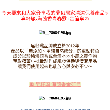
今天要來和大家分享我的夢幻居家清潔保養產品✨
皂籽瓏-海茴香青春露+金箔皂🧼
皂籽瓏品牌成立於2012年
產品以「無添加、單純自然成分」的重點特色
成分以珍稀海茴香或台灣本地小農之農作物
萃取精華小批量製作成肌膚保養與清潔用品
讓我們使用起來也能放心與安心不少～
🔲 皂籽瓏 海茴香金箔皂