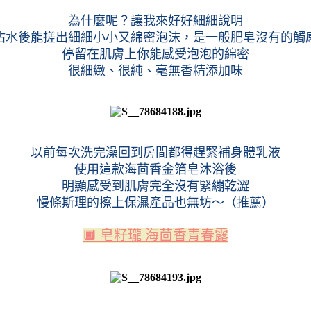
為什麼呢？讓我來好好細細說明
沾水後能搓出細細小小又綿密泡沫，是一般肥皂沒有的觸
停留在肌膚上你能感受泡泡的綿密
很細緻、很純、毫無香精添加味
以前每次洗完澡回到房間都得趕緊補身體乳液
使用這款海茴香金箔皂沐浴後
明顯感受到肌膚完全沒有緊繃乾澀
慢條斯理的擦上保濕產品也無坊～（推薦）
🔲 皂籽瓏 海茴香青春露