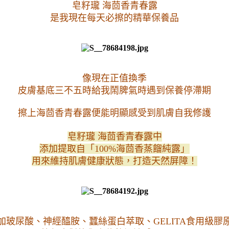
皂籽瓏 海茴香青春露
是我現在每天必擦的精華保養品
像現在正值換季
皮膚基底三不五時給我鬧脾氣時遇到保養停滯期
擦上海茴香青春露便能明顯感受到肌膚自我修護
皂籽瓏 海茴香青春露中
添加提取自「100%海茴香蒸餾純露」
用來維持肌膚健康狀態，打造天然屏障！
加玻尿酸、神經醯胺、蠶絲蛋白萃取、GELITA食用級膠