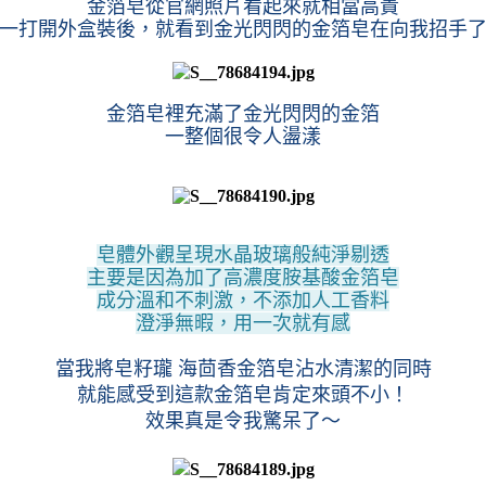
金箔皂從官網照片看起來就相當高貴
一打開外盒裝後，就看到金光閃閃的金箔皂在向我招手
金箔皂裡充滿了金光閃閃的金箔
一整個很令人盪漾
皂體外觀呈現水晶玻璃般純淨剔透
主要是因為加了高濃度胺基酸金箔皂
成分溫和不刺激，不添加人工香料
澄淨無暇，用一次就有感
當我將皂籽瓏 海茴香金箔皂沾水清潔的同時
就能感受到這款金箔皂肯定來頭不小！
效果真是令我驚呆了～