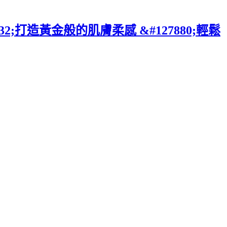
2;打造黃金般的肌膚柔感 &#127880;輕鬆