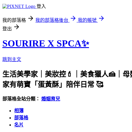
登入
我的部落格
我的部落格後台
我的帳號
登出
SOURIRE X SPCA✨
跳到主文
生活美學家｜美妝控💄｜美食獵人🍰｜母
家有萌寶「蛋黃酥」陪伴日常 🥰
部落格全站分類：
婚姻育兒
相簿
部落格
名片