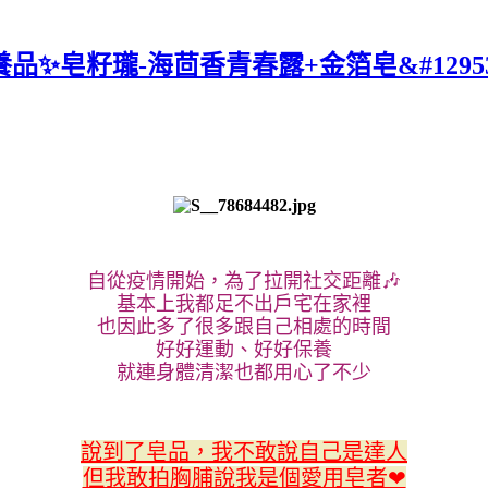
保養品✨皂籽瓏-海茴香青春露+金箔皂&#12953
自從疫情開始，為了拉開社交距離🎶
基本上我都足不出戶宅在家裡
也因此多了很多跟自己相處的時間
好好運動、好好保養
就連身體清潔也都用心了不少
說到了皂品，我不敢說自己是達人
但我敢拍胸脯說我是個愛用皂者❤