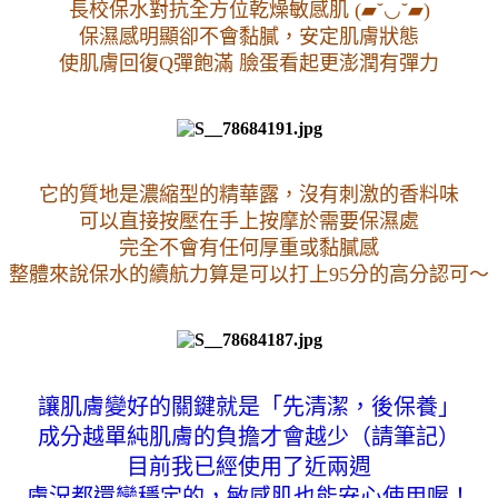
長校保水對抗全方位乾燥敏感肌 (▰˘◡˘▰)
保濕感明顯卻不會黏膩，安定肌膚狀態
使肌膚回復Q彈飽滿 臉蛋看起更澎潤有彈力
它的質地是濃縮型的精華露，沒有刺激的香料味
可以直接按壓在手上按摩於需要保濕處
完全不會有任何厚重或黏膩感
整體來說保水的續航力算是可以打上95分的高分認可～
讓肌膚變好的關鍵就是「先清潔，後保養」
成分越單純肌膚的負擔才會越少
（請筆記）
目前我已經使用了近兩週
膚況都還蠻穩定的，敏感肌也能安心使用喔！