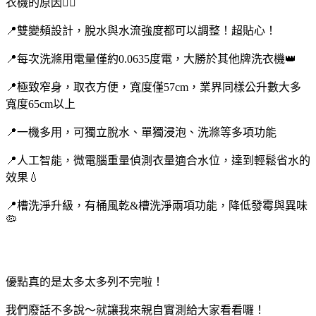
衣機的原因🙋‍♀
📍雙變頻設計，脫水與水流強度都可以調整！超貼心！
📍每次洗滌用電量僅約0.0635度電，大勝於其他牌洗衣機👑
📍極致窄身，取衣方便，寬度僅57cm，業界同樣公升數大多
寬度65cm以上
📍一機多用，可獨立脫水、單獨浸泡、洗滌等多項功能
📍人工智能，微電腦重量偵測衣量適合水位，達到輕鬆省水的
效果💧
📍槽洗淨升級，有桶風乾&槽洗淨兩項功能，降低發霉與異味
🦠
優點真的是太多太多列不完啦！
我們廢話不多說～就讓我來親自實測給大家看看囉！